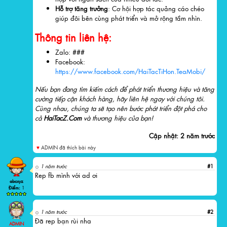
Hỗ trợ tăng trưởng
: Cơ hội hợp tác quảng cáo chéo
giúp đôi bên cùng phát triển và mở rộng tầm nhìn.
Thông tin liên hệ:
Zalo: ###
Facebook:
https://www.facebook.com/HaiTacTiHon.TeaMobi/
Nếu bạn đang tìm kiếm cách để phát triển thương hiệu và tăng
cường tiếp cận khách hàng, hãy liên hệ ngay với chúng tôi.
Cùng nhau, chúng ta sẽ tạo nên bước phát triển đột phá cho
cả
HaiTacZ.Com
và thương hiệu của bạn!
Cập nhật:
2 năm trước
♥
ADMIN đã thích bài này
1 năm trước
#
1
Rep fb mình với ad ơi
abcxyz
Điểm:
1
1 năm trước
#
2
Đã rep bạn rùi nha
ADMIN