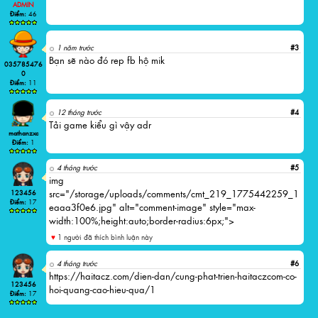
ADMIN
Điểm:
46
1 năm trước
#
3
Bạn sẽ nào đó rep fb hộ mik
035785476
0
Điểm:
11
12 tháng trước
#
4
Tải game kiểu gì vậy adr
mathanzxc
Điểm:
1
4 tháng trước
#
5
img
src="/storage/uploads/comments/cmt_219_1775442259_1
123456
Điểm:
17
eaaa3f0e6.jpg" alt="comment-image" style="max-
width:100%;height:auto;border-radius:6px;">
♥
1 người đã thích bình luận này
4 tháng trước
#
6
https://haitacz.com/dien-dan/cung-phat-trien-haitaczcom-co-
123456
hoi-quang-cao-hieu-qua/1
Điểm:
17