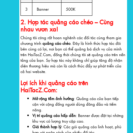
3
Banner
500K
2. Hợp tác quảng cáo chéo – Cùng
nhau vươn xa!
Chúng tôi cũng rất hoan nghênh các đối tác cùng tham gia
chương trình
quảng cáo chéo
. Đây là hình thức hợp tác đôi
bên cùng có lợi, nơi bạn có thể quảng bá dịch vụ của mình
trên HaiTacZ.Com, đồng thời chúng tôi sẽ quảng cáo trên nền
tảng của bạn. Sự hợp tác này không chỉ giúp tăng độ nhận
diện thương hiệu mà còn là cách thúc đẩy sự phát triển của
cả hai website.
Lợi ích khi quảng cáo trên
HaiTacZ.Com:
Mở rộng tầm ảnh hưởng
: Quảng cáo của bạn tiếp
cận với cộng đồng người dùng đông đảo và tiềm
năng.
Vị trí quảng cáo hấp dẫn
: Banner được đặt tại những
khu vực có lượng truy cập cao.
Giá thành hợp lý
: Các gói quảng cáo linh hoạt, phù
hợp với ngân sách của nhiều đối tác.