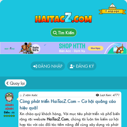
Tìm Kiếm
ĐĂNG NHẬP
ĐĂNG KÝ
Quay lại
2 năm trước
Lượt Xem: 4771
Cùng phát triển HaiTacZ.Com – Cơ hội quảng cáo
ADMIN
hiệu quả!
ADMIN
Điểm:
46
Xin chào quý khách hàng, Với mục tiêu phát triển và phổ biến
rộng rãi website
HaiTacZ.Com
, chúng tôi luôn tìm kiếm cơ hội
hợp tác với các đối tác tiềm năng để cùng xây dựng và phát