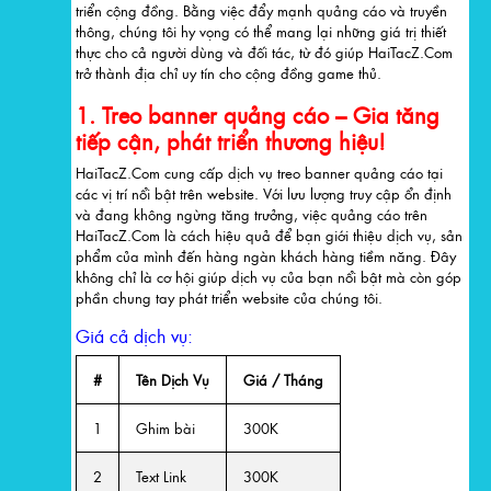
triển cộng đồng. Bằng việc đẩy mạnh quảng cáo và truyền
thông, chúng tôi hy vọng có thể mang lại những giá trị thiết
thực cho cả người dùng và đối tác, từ đó giúp HaiTacZ.Com
trở thành địa chỉ uy tín cho cộng đồng game thủ.
1. Treo banner quảng cáo – Gia tăng
tiếp cận, phát triển thương hiệu!
HaiTacZ.Com cung cấp dịch vụ treo banner quảng cáo tại
các vị trí nổi bật trên website. Với lưu lượng truy cập ổn định
và đang không ngừng tăng trưởng, việc quảng cáo trên
HaiTacZ.Com là cách hiệu quả để bạn giới thiệu dịch vụ, sản
phẩm của mình đến hàng ngàn khách hàng tiềm năng. Đây
không chỉ là cơ hội giúp dịch vụ của bạn nổi bật mà còn góp
phần chung tay phát triển website của chúng tôi.
Giá cả dịch vụ:
#
Tên Dịch Vụ
Giá / Tháng
1
Ghim bài
300K
2
Text Link
300K